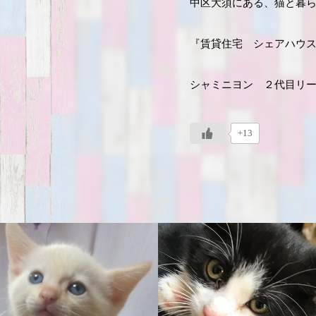
中区大須にある、猫と暮
『賃貸住宅 シェアハウ
シャミニヨン ２代目リ
+13