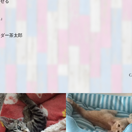
らせる
ス』
ーダー茶太郎
C