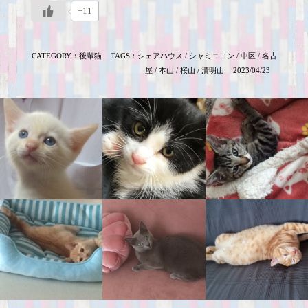
+11
CATEGORY：
後輩猫
TAGS：
シェアハウス
/
シャミニヨン
/
中区
/
名古
屋
/
本山
/
桜山
/
清明山
2023/04/23