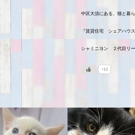
中区大須にある、猫と暮
『賃貸住宅 シェアハウ
シャミニヨン ２代目リ
+12