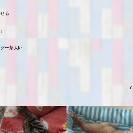
らせる
ス』
ーダー茶太郎
C