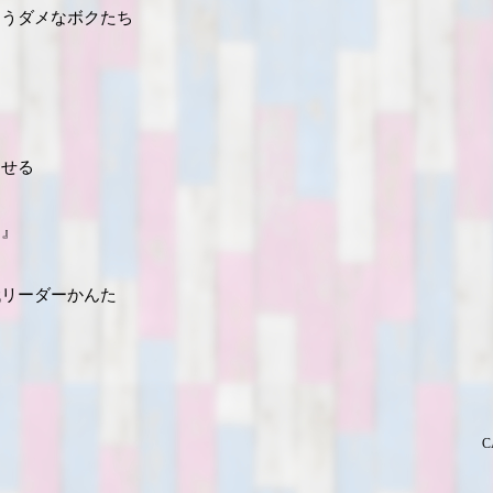
まうダメなボクたち
らせる
ス』
代リーダーかんた
C