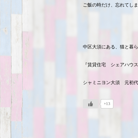
ご飯の時だけ、忘れてし
中区大須にある、猫と暮
『賃貸住宅 シェアハウ
シャミニヨン大須 元初
+13