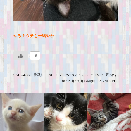
やろ？ウチも一緒やわ
+8
CATEGORY：
管理人
TAGS：
シェアハウス
/
シャミニヨン
/
中区
/
名古
屋
/
本山
/
桜山
/
清明山
2023/03/19