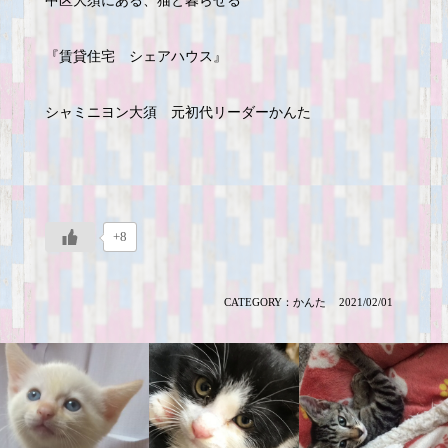
中区大須にある、猫と暮らせる
『賃貸住宅 シェアハウス』
シャミニヨン大須 元初代リーダーかんた
+8
CATEGORY：
かんた
2021/02/01