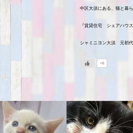
中区大須にある、猫と暮
『賃貸住宅 シェアハウ
シャミニヨン大須 元初
+6