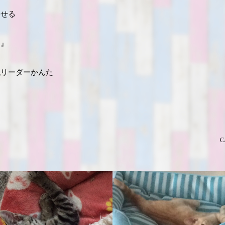
らせる
ス』
代リーダーかんた
C