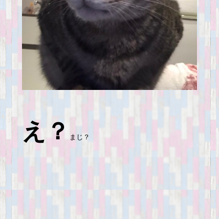
え？
まじ？