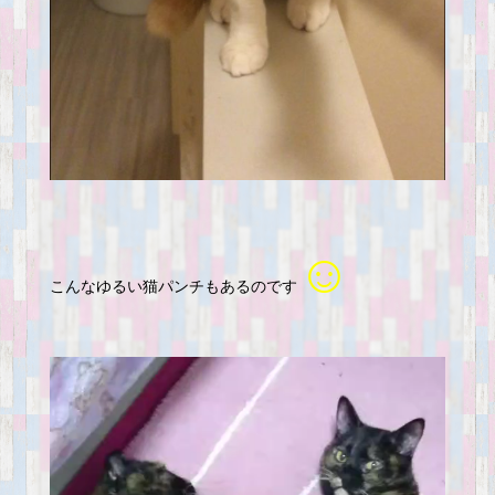
☺
こんなゆるい猫パンチもあるのです
動
画
プ
レ
ー