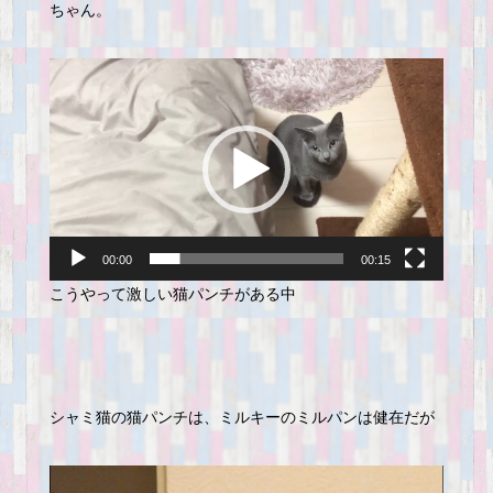
ちゃん。
動
画
プ
レ
ー
ヤ
ー
00:00
00:15
こうやって激しい猫パンチがある中
シャミ猫の猫パンチは、ミルキーのミルパンは健在だが