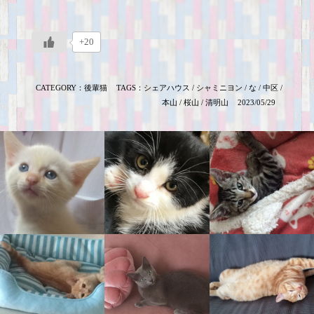
+20
CATEGORY：
後輩猫
TAGS：
シェアハウス
/
シャミニヨン
/
な
/
中区
/
本山
/
桜山
/
清明山
2023/05/29