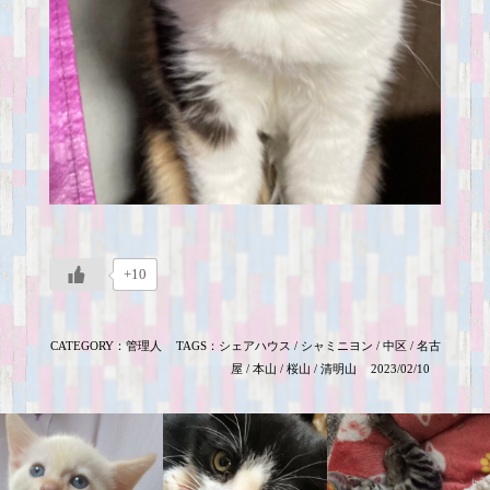
+10
CATEGORY：
管理人
TAGS：
シェアハウス
/
シャミニヨン
/
中区
/
名古
屋
/
本山
/
桜山
/
清明山
2023/02/10