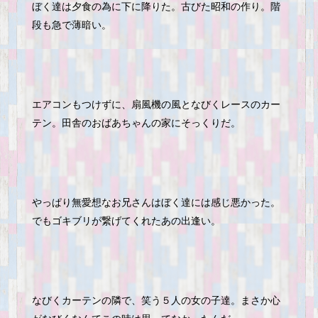
ぼく達は夕食の為に下に降りた。古びた昭和の作り。階
段も急で薄暗い。
エアコンもつけずに、扇風機の風となびくレースのカー
テン。田舎のおばあちゃんの家にそっくりだ。
やっぱり無愛想なお兄さんはぼく達には感じ悪かった。
でもゴキブリが繋げてくれたあの出逢い。
なびくカーテンの隣で、笑う５人の女の子達。まさか心