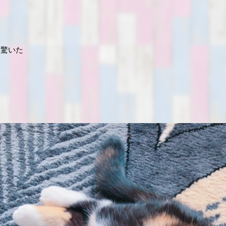
は驚いた
。