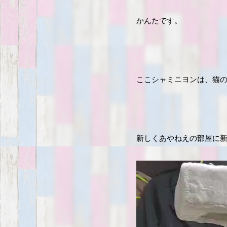
かんたです。
ここシャミニヨンは、猫
新しくあやねえの部屋に
動
画
プ
レ
ー