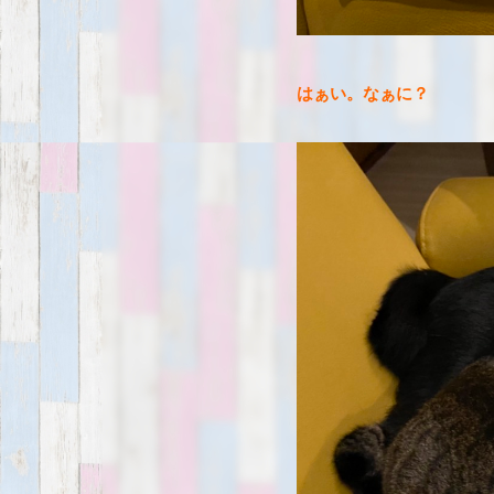
はぁい。なぁに？