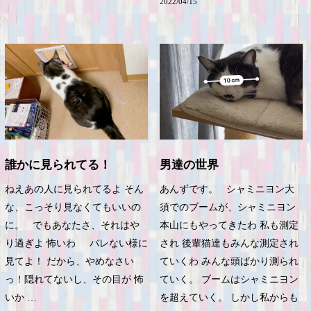
2022/04/15
誰かに見られてる！
男達の世界
ねえあの人に見られてるよ そん
あんずです。 シャミニヨン大
な、こっそり見なくてもいいの
須でのブームが、シャミニヨン
に。 でもあなたさ、それはや
本山にもやってきたわ 私も測定
り過ぎよ 怖いわ バレない様に
され 後輩猫達もみんな測定され
見てよ！ だから、やめなさい
ていくわ みんな頭ばかり測られ
っ！隠れてないし、その目が 怖
ていく。 ブームはシャミニヨン
いか …
を超えていく。 しかし私からも