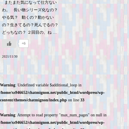
またまた気になって仕方ない
わ。 長い物シリーズ化なの？
やる気？ 動くの？動かない
の？生きてるの？死んでるの？
どっちなの？ ２回目の、ね …
+6
2021/11/30
Warning
: Undefined variable $additional_loop in
/home/xs946652/chatmignon.net/public_html/wordpress/wp-
content/themes/chatmignon/index.php
on line
33
Warning
: Attempt to read property "max_num_pages" on null in
/home/xs946652/chatmignon.net/public_html/wordpress/wp-