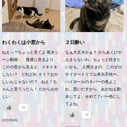
わくわくは小窓から
２日酔い
ねえっ？ちょっと見てよ 覗きシ
なぁ大丈夫かぁ？ からあくびが
ーン動画
普通に見るより、
止まらないわ。ちょっと吐きた
この小窓から見ると、ドキドキ
いかも。 人間さまの、このゼロ
しない？ どれどれ そう？おか
サイダートリプル本当不快〜。
しいんじゃないの？ ねえ！ち
ハイボールの９パーの色よこ
ゃんと見てったら！ だからおか
れ。思いだすから、あかねえ勘
しい …
弁してよ。せめて７パー色にし
てよね。 …
+6
+6
2022/05/06