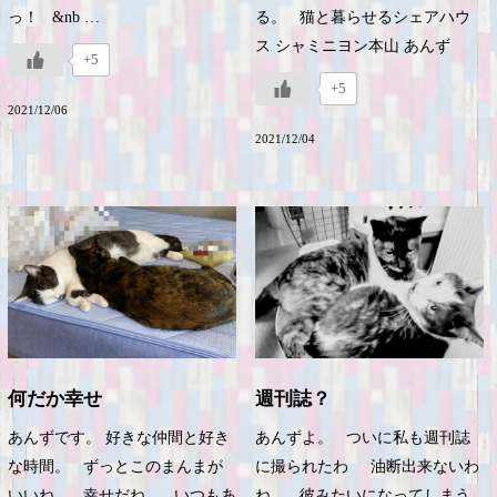
っ！ &nb …
る。 猫と暮らせるシェアハウ
ス シャミニヨン本山 あんず
+5
+5
2021/12/06
2021/12/04
何だか幸せ
週刊誌？
あんずです。 好きな仲間と好き
あんずよ。 ついに私も週刊誌
な時間。 ずっとこのまんまが
に撮られたわ 油断出来ないわ
いいね。 幸せだね。 いつもあ
ね。 彼みたいになってしまう