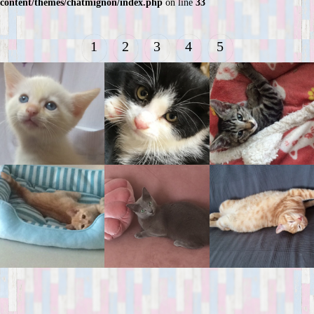
content/themes/chatmignon/index.php
on line
33
1
2
3
4
5