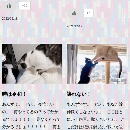
…
+11
+5
2022/02/18
2021/12/12
時は令和！
譲れない！
あんずよ。 ねえ、今忙しい
あんずです。 ねえ、あなた達
の。 何やってるの？って分か
仲良くしなさいよ。 ここはと
るでしょ！！！ 見なくたって
にかく絶景。取り合いだわ。 こ
分かるでしょ！！！！！ 何よ
こだけは絶対譲れない戦いがあ