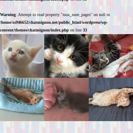
Warning
: Attempt to read property "max_num_pages" on null in
/home/xs946652/chatmignon.net/public_html/wordpress/wp-
content/themes/chatmignon/index.php
on line
33