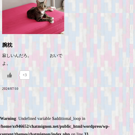
腕枕
寂しいんだろ。 おいで
よ。
+3
2024/07/10
Warning
: Undefined variable $additional_loop in
/home/xs946652/chatmignon.net/public_html/wordpress/wp-
content/themes/chatmignon/index.php
on line
33