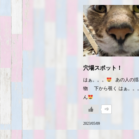
穴場スポット！
はぁ。。。
あの人の揺
物 下から覗く はぁ。。
ん
+9
2023/05/09