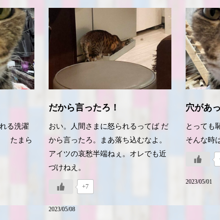
だから言ったろ！
穴があ
れる洗濯
おい。人間さまに怒られるってば だ
とっても
。 たまら
から言ったろ。まあ落ち込むなよ。
そんな時
アイツの哀愁半端ねぇ。オレでも近
づけねえ。
2023/05/01
+7
2023/05/08