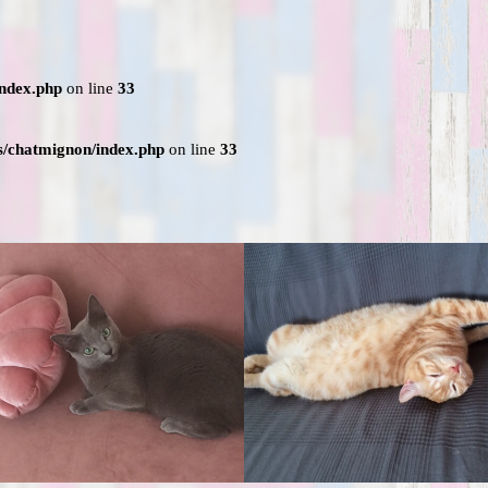
index.php
on line
33
s/chatmignon/index.php
on line
33