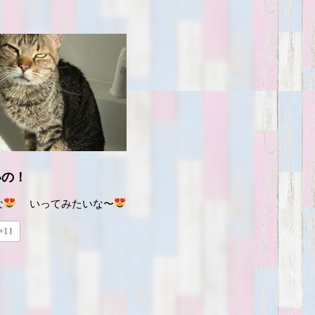
いの！
な
いってみたいな〜
+11