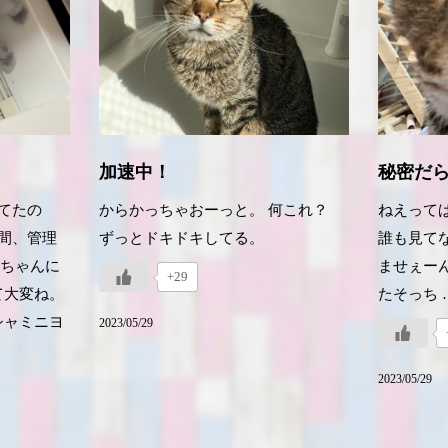
加速中！
秘密だ
てたの
からかっちゃおーっと。 何これ？
ねえって
間、管理
ずっとドキドキしてる。
誰も見て
ちゃんに
ませぇー
+29
て大変ね。
たそっち 
シャミニヨ
2023/05/29
2023/05/29